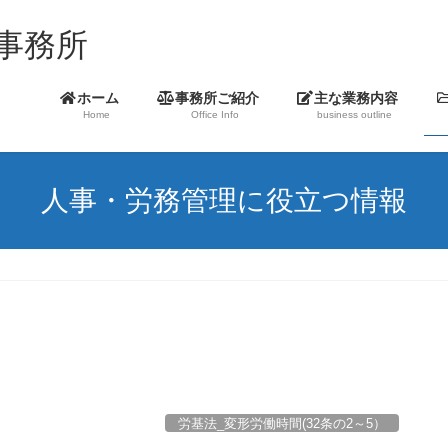
事務所
ホーム
事務所ご紹介
主な業務内容
Home
Office Info
business outline
人事・労務管理に役立つ情報
労基法_変形労働時間(32条の2～5）