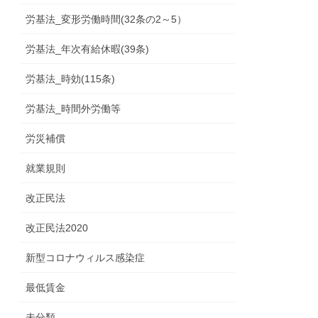
労基法_変形労働時間(32条の2～5）
労基法_年次有給休暇(39条)
労基法_時効(115条)
労基法_時間外労働等
労災補償
就業規則
改正民法
改正民法2020
新型コロナウィルス感染症
最低賃金
未分類