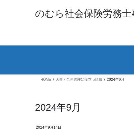
コ
ナ
ン
ビ
のむら社会保険労務士
テ
ゲ
ン
ー
ツ
シ
へ
ョ
ス
ン
キ
に
ッ
移
プ
動
HOME
人事・労務管理に役立つ情報
2024年9月
2024年9月
2024年9月14日