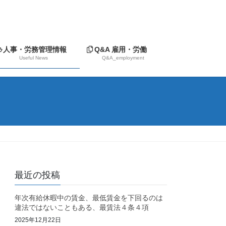
人事・労務管理情報
Q&A 雇用・労働
Useful News
Q&A_employment
最近の投稿
年次有給休暇中の賃金、最低賃金を下回るのは
違法ではないこともある、最賃法４条４項
2025年12月22日