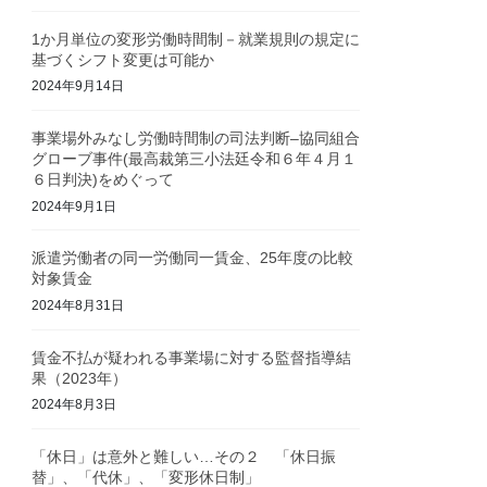
1か月単位の変形労働時間制－就業規則の規定に
基づくシフト変更は可能か
2024年9月14日
事業場外みなし労働時間制の司法判断–協同組合
グローブ事件(最高裁第三小法廷令和６年４月１
６日判決)をめぐって
2024年9月1日
派遣労働者の同一労働同一賃金、25年度の比較
対象賃金
2024年8月31日
賃金不払が疑われる事業場に対する監督指導結
果（2023年）
2024年8月3日
「休日」は意外と難しい…その２ 「休日振
替」、「代休」、「変形休日制」